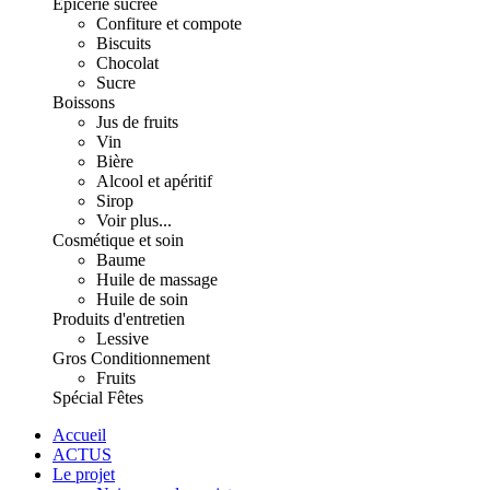
Épicerie sucrée
Confiture et compote
Biscuits
Chocolat
Sucre
Boissons
Jus de fruits
Vin
Bière
Alcool et apéritif
Sirop
Voir plus...
Cosmétique et soin
Baume
Huile de massage
Huile de soin
Produits d'entretien
Lessive
Gros Conditionnement
Fruits
Spécial Fêtes
Accueil
ACTUS
Le projet