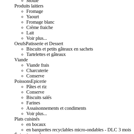
Moulé
Produits laitiers
Fromage
Yaourt
Fromage blanc
Crème fraiche
Lait
Voir plus...
Oeufs
Patisserie et Dessert
Biscuits et petits gâteaux en sachets
Tartelettes et gâteaux
Viande
Viande frais
Charcuterie
Conserve
Poissons
Epicerie
Pâtes et riz
Conserve
Biscuits salés
Farines
Assaisonnements et condiments
Voir plus...
Plats cuisinés
en bocaux
en barquettes recyclables micro-ondables - DLC 3 mois