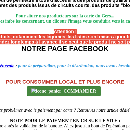
but de permettre à tous d'accéder à des produits de qualité a
erez des produits issus de circuits courts, des produits "bio
Pour situer nos producteurs sur la carte du Gers...
les infos les concernant, un clic sur l'image vous conduira vers la car
Attention !
duits, notamment les légumes, les listes sont mises à jour t
ez longtemps à l'avance il se peut que le produit ne soit pl
NOTRE PAGE FACEBOOK
énévole
:
pour la préparation, pour la distribution, nous avons besoi
POUR CONSOMMER LOCAL ET PLUS ENCORE
COMMANDER
s problèmes avec le paiement par carte ? Retrouvez notre article dédi
NOTE POUR LE PAIEMENT EN CB SUR LE SITE :
e après la validation de la banque. Allez jusqu'au bout de l'opération p