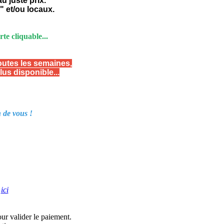
u juste prix.
" et/ou locaux.
te cliquable...
outes les semaines,
us disponible...
n de vous !
é
ici
our valider le paiement.