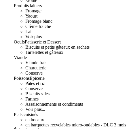
Moulé
Produits laitiers
Fromage
Yaourt
Fromage blanc
Crème fraiche
Lait
Voir plus...
Oeufs
Patisserie et Dessert
Biscuits et petits gâteaux en sachets
Tartelettes et gâteaux
Viande
Viande frais
Charcuterie
Conserve
Poissons
Epicerie
Pâtes et riz
Conserve
Biscuits salés
Farines
Assaisonnements et condiments
Voir plus...
Plats cuisinés
en bocaux
en barquettes recyclables micro-ondables - DLC 3 mois