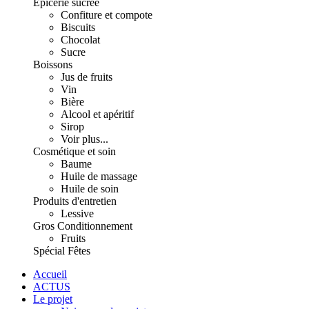
Épicerie sucrée
Confiture et compote
Biscuits
Chocolat
Sucre
Boissons
Jus de fruits
Vin
Bière
Alcool et apéritif
Sirop
Voir plus...
Cosmétique et soin
Baume
Huile de massage
Huile de soin
Produits d'entretien
Lessive
Gros Conditionnement
Fruits
Spécial Fêtes
Accueil
ACTUS
Le projet