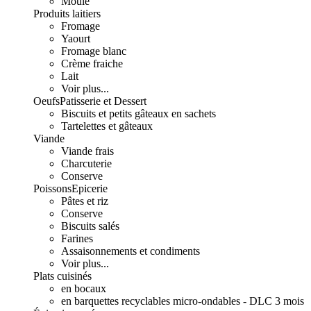
Moulé
Produits laitiers
Fromage
Yaourt
Fromage blanc
Crème fraiche
Lait
Voir plus...
Oeufs
Patisserie et Dessert
Biscuits et petits gâteaux en sachets
Tartelettes et gâteaux
Viande
Viande frais
Charcuterie
Conserve
Poissons
Epicerie
Pâtes et riz
Conserve
Biscuits salés
Farines
Assaisonnements et condiments
Voir plus...
Plats cuisinés
en bocaux
en barquettes recyclables micro-ondables - DLC 3 mois