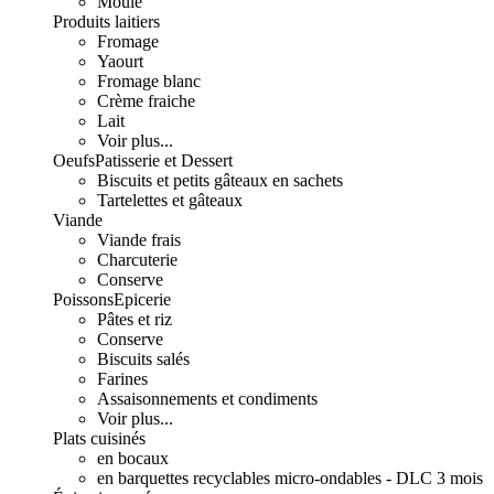
Moulé
Produits laitiers
Fromage
Yaourt
Fromage blanc
Crème fraiche
Lait
Voir plus...
Oeufs
Patisserie et Dessert
Biscuits et petits gâteaux en sachets
Tartelettes et gâteaux
Viande
Viande frais
Charcuterie
Conserve
Poissons
Epicerie
Pâtes et riz
Conserve
Biscuits salés
Farines
Assaisonnements et condiments
Voir plus...
Plats cuisinés
en bocaux
en barquettes recyclables micro-ondables - DLC 3 mois