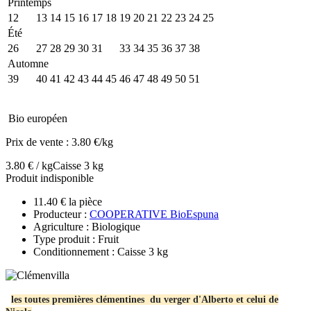
Printemps
12
13
14
15
16
17
18
19
20
21
22
23
24
25
Été
26
27
28
29
30
31
32
33
34
35
36
37
38
Automne
39
40
41
42
43
44
45
46
47
48
49
50
51
Bio européen
Prix de vente :
3.80 €/kg
3.80 € / kg
Caisse 3 kg
Produit indisponible
11.40 € la pièce
Producteur :
COOPERATIVE BioEspuna
Agriculture : Biologique
Type produit : Fruit
Conditionnement : Caisse 3 kg
les toutes premières clémentines du verger d'Alberto et celui de