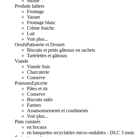
Moulé
Produits laitiers
Fromage
Yaourt
Fromage blanc
Crème fraiche
Lait
Voir plus...
Oeufs
Patisserie et Dessert
Biscuits et petits gâteaux en sachets
Tartelettes et gâteaux
Viande
Viande frais
Charcuterie
Conserve
Poissons
Epicerie
Pâtes et riz
Conserve
Biscuits salés
Farines
Assaisonnements et condiments
Voir plus...
Plats cuisinés
en bocaux
en barquettes recyclables micro-ondables - DLC 3 mois