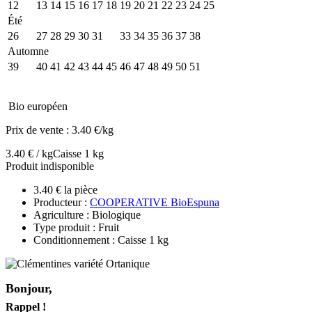
12
13
14
15
16
17
18
19
20
21
22
23
24
25
Été
26
27
28
29
30
31
32
33
34
35
36
37
38
Automne
39
40
41
42
43
44
45
46
47
48
49
50
51
Bio européen
Prix de vente :
3.40 €/kg
3.40 € / kg
Caisse 1 kg
Produit indisponible
3.40 € la pièce
Producteur :
COOPERATIVE BioEspuna
Agriculture : Biologique
Type produit : Fruit
Conditionnement : Caisse 1 kg
Bonjour,
Rappel !