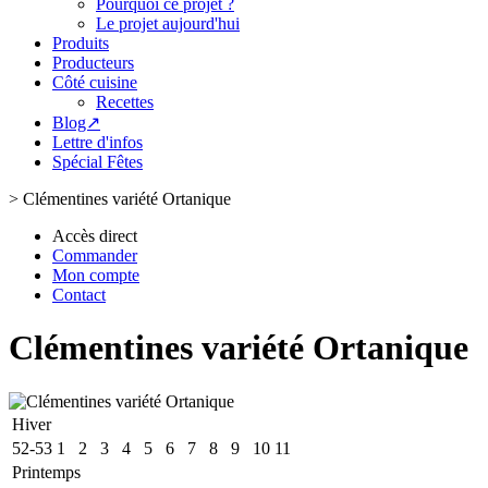
Pourquoi ce projet ?
Le projet aujourd'hui
Produits
Producteurs
Côté cuisine
Recettes
Blog↗
Lettre d'infos
Spécial Fêtes
>
Clémentines variété Ortanique
Accès direct
Commander
Mon compte
Contact
Clémentines variété Ortanique
Hiver
52-53
1
2
3
4
5
6
7
8
9
10
11
Printemps