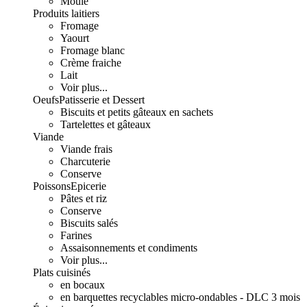
Moulé
Produits laitiers
Fromage
Yaourt
Fromage blanc
Crème fraiche
Lait
Voir plus...
Oeufs
Patisserie et Dessert
Biscuits et petits gâteaux en sachets
Tartelettes et gâteaux
Viande
Viande frais
Charcuterie
Conserve
Poissons
Epicerie
Pâtes et riz
Conserve
Biscuits salés
Farines
Assaisonnements et condiments
Voir plus...
Plats cuisinés
en bocaux
en barquettes recyclables micro-ondables - DLC 3 mois