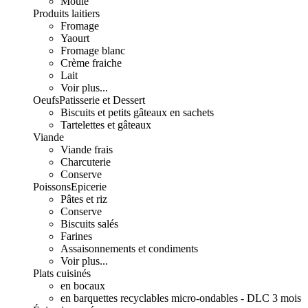
Moulé
Produits laitiers
Fromage
Yaourt
Fromage blanc
Crème fraiche
Lait
Voir plus...
Oeufs
Patisserie et Dessert
Biscuits et petits gâteaux en sachets
Tartelettes et gâteaux
Viande
Viande frais
Charcuterie
Conserve
Poissons
Epicerie
Pâtes et riz
Conserve
Biscuits salés
Farines
Assaisonnements et condiments
Voir plus...
Plats cuisinés
en bocaux
en barquettes recyclables micro-ondables - DLC 3 mois