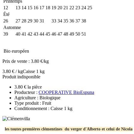
Printemps
12
13
14
15
16
17
18
19
20
21
22
23
24
25
Été
26
27
28
29
30
31
32
33
34
35
36
37
38
Automne
39
40
41
42
43
44
45
46
47
48
49
50
51
Bio européen
Prix de vente :
3.80 €/kg
3.80 € / kg
Caisse 1 kg
Produit indisponible
3.80 € la pièce
Producteur :
COOPERATIVE BioEspuna
Agriculture : Biologique
Type produit : Fruit
Conditionnement : Caisse 1 kg
les toutes premières clémentines du verger d'Alberto et celui de Nicola