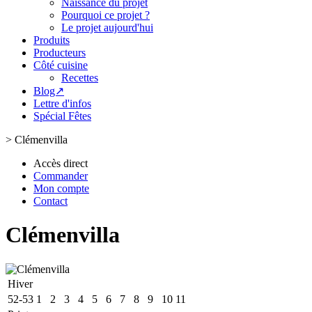
Naissance du projet
Pourquoi ce projet ?
Le projet aujourd'hui
Produits
Producteurs
Côté cuisine
Recettes
Blog↗
Lettre d'infos
Spécial Fêtes
>
Clémenvilla
Accès direct
Commander
Mon compte
Contact
Clémenvilla
Hiver
52-53
1
2
3
4
5
6
7
8
9
10
11