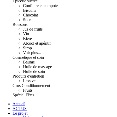
Épicerie sucrée
Confiture et compote
Biscuits
Chocolat
Sucre
Boissons
Jus de fruits
Vin
Bière
Alcool et apéritif
Sirop
Voir plus...
Cosmétique et soin
Baume
Huile de massage
Huile de soin
Produits d'entretien
Lessive
Gros Conditionnement
Fruits
Spécial Fêtes
Accueil
ACTUS
Le projet