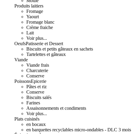
Moulé
Produits laitiers
Fromage
Yaourt
Fromage blanc
Crème fraiche
Lait
Voir plus...
Oeufs
Patisserie et Dessert
Biscuits et petits gâteaux en sachets
Tartelettes et gâteaux
Viande
Viande frais
Charcuterie
Conserve
Poissons
Epicerie
Pâtes et riz
Conserve
Biscuits salés
Farines
Assaisonnements et condiments
Voir plus...
Plats cuisinés
en bocaux
en barquettes recyclables micro-ondables - DLC 3 mois