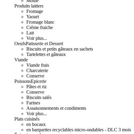
Moulé
Produits laitiers
Fromage
Yaourt
Fromage blanc
Crème fraiche
Lait
Voir plus...
Oeufs
Patisserie et Dessert
Biscuits et petits gâteaux en sachets
Tartelettes et gâteaux
Viande
Viande frais
Charcuterie
Conserve
Poissons
Epicerie
Pâtes et riz
Conserve
Biscuits salés
Farines
Assaisonnements et condiments
Voir plus...
Plats cuisinés
en bocaux
en barquettes recyclables micro-ondables - DLC 3 mois