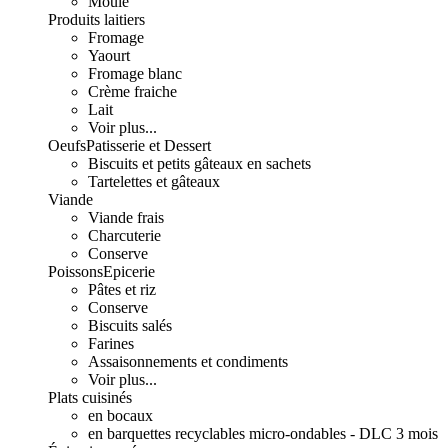
Moulé
Produits laitiers
Fromage
Yaourt
Fromage blanc
Crème fraiche
Lait
Voir plus...
Oeufs
Patisserie et Dessert
Biscuits et petits gâteaux en sachets
Tartelettes et gâteaux
Viande
Viande frais
Charcuterie
Conserve
Poissons
Epicerie
Pâtes et riz
Conserve
Biscuits salés
Farines
Assaisonnements et condiments
Voir plus...
Plats cuisinés
en bocaux
en barquettes recyclables micro-ondables - DLC 3 mois