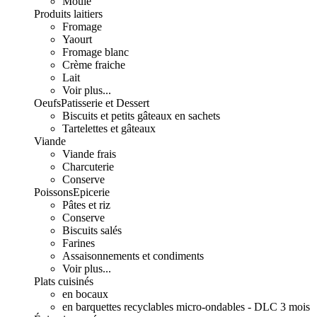
Moulé
Produits laitiers
Fromage
Yaourt
Fromage blanc
Crème fraiche
Lait
Voir plus...
Oeufs
Patisserie et Dessert
Biscuits et petits gâteaux en sachets
Tartelettes et gâteaux
Viande
Viande frais
Charcuterie
Conserve
Poissons
Epicerie
Pâtes et riz
Conserve
Biscuits salés
Farines
Assaisonnements et condiments
Voir plus...
Plats cuisinés
en bocaux
en barquettes recyclables micro-ondables - DLC 3 mois