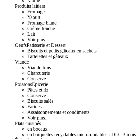
Moulé
Produits laitiers
Fromage
Yaourt
Fromage blanc
Crème fraiche
Lait
Voir plus...
Oeufs
Patisserie et Dessert
Biscuits et petits gâteaux en sachets
Tartelettes et gâteaux
Viande
Viande frais
Charcuterie
Conserve
Poissons
Epicerie
Pâtes et riz
Conserve
Biscuits salés
Farines
Assaisonnements et condiments
Voir plus...
Plats cuisinés
en bocaux
en barquettes recyclables micro-ondables - DLC 3 mois