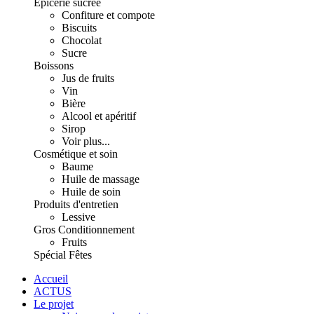
Épicerie sucrée
Confiture et compote
Biscuits
Chocolat
Sucre
Boissons
Jus de fruits
Vin
Bière
Alcool et apéritif
Sirop
Voir plus...
Cosmétique et soin
Baume
Huile de massage
Huile de soin
Produits d'entretien
Lessive
Gros Conditionnement
Fruits
Spécial Fêtes
Accueil
ACTUS
Le projet