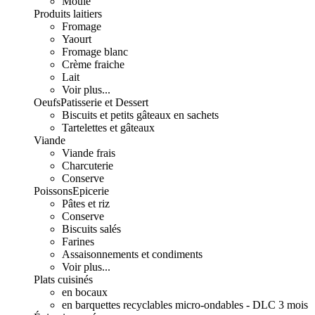
Moulé
Produits laitiers
Fromage
Yaourt
Fromage blanc
Crème fraiche
Lait
Voir plus...
Oeufs
Patisserie et Dessert
Biscuits et petits gâteaux en sachets
Tartelettes et gâteaux
Viande
Viande frais
Charcuterie
Conserve
Poissons
Epicerie
Pâtes et riz
Conserve
Biscuits salés
Farines
Assaisonnements et condiments
Voir plus...
Plats cuisinés
en bocaux
en barquettes recyclables micro-ondables - DLC 3 mois