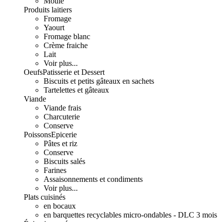
Moulé
Produits laitiers
Fromage
Yaourt
Fromage blanc
Crème fraiche
Lait
Voir plus...
Oeufs
Patisserie et Dessert
Biscuits et petits gâteaux en sachets
Tartelettes et gâteaux
Viande
Viande frais
Charcuterie
Conserve
Poissons
Epicerie
Pâtes et riz
Conserve
Biscuits salés
Farines
Assaisonnements et condiments
Voir plus...
Plats cuisinés
en bocaux
en barquettes recyclables micro-ondables - DLC 3 mois