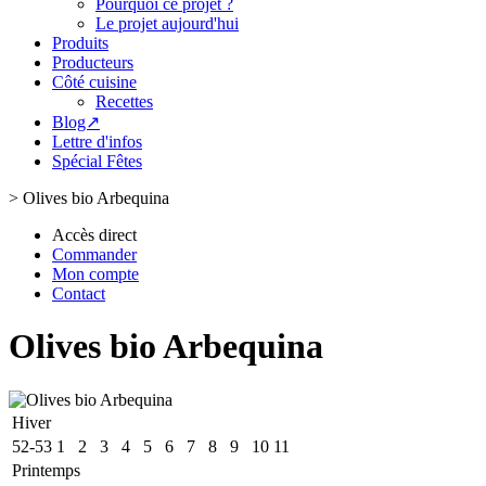
Pourquoi ce projet ?
Le projet aujourd'hui
Produits
Producteurs
Côté cuisine
Recettes
Blog↗
Lettre d'infos
Spécial Fêtes
>
Olives bio Arbequina
Accès direct
Commander
Mon compte
Contact
Olives bio Arbequina
Hiver
52-53
1
2
3
4
5
6
7
8
9
10
11
Printemps