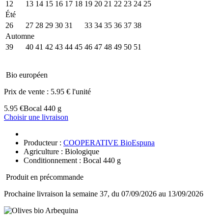
12
13
14
15
16
17
18
19
20
21
22
23
24
25
Été
26
27
28
29
30
31
32
33
34
35
36
37
38
Automne
39
40
41
42
43
44
45
46
47
48
49
50
51
Bio européen
Prix de vente :
5.95 € l'unité
5.95 €
Bocal 440 g
Choisir une livraison
Producteur :
COOPERATIVE BioEspuna
Agriculture : Biologique
Conditionnement : Bocal 440 g
Produit en précommande
Prochaine livraison la semaine 37, du 07/09/2026 au 13/09/2026