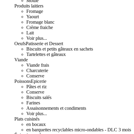
Moulé
Produits laitiers
Fromage
Yaourt
Fromage blanc
Crème fraiche
Lait
Voir plus...
Oeufs
Patisserie et Dessert
Biscuits et petits gâteaux en sachets
Tartelettes et gâteaux
Viande
Viande frais
Charcuterie
Conserve
Poissons
Epicerie
Pâtes et riz
Conserve
Biscuits salés
Farines
Assaisonnements et condiments
Voir plus...
Plats cuisinés
en bocaux
en barquettes recyclables micro-ondables - DLC 3 mois