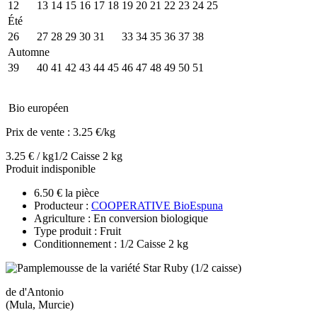
12
13
14
15
16
17
18
19
20
21
22
23
24
25
Été
26
27
28
29
30
31
32
33
34
35
36
37
38
Automne
39
40
41
42
43
44
45
46
47
48
49
50
51
Bio européen
Prix de vente :
3.25 €/kg
3.25 € / kg
1/2 Caisse 2 kg
Produit indisponible
6.50 € la pièce
Producteur :
COOPERATIVE BioEspuna
Agriculture : En conversion biologique
Type produit : Fruit
Conditionnement : 1/2 Caisse 2 kg
de d'Antonio
(Mula, Murcie)