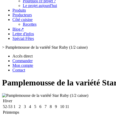
Pourquoi ce projet ?
Le projet aujourd'hui
Produits
Producteurs
Côté cuisine
Recettes
Blog↗
Lettre d'infos
Spécial Fêtes
>
Pamplemousse de la variété Star Ruby (1/2 caisse)
Accès direct
Commander
Mon compte
Contact
Pamplemousse de la variété Star
Hiver
52-53
1
2
3
4
5
6
7
8
9
10
11
Printemps