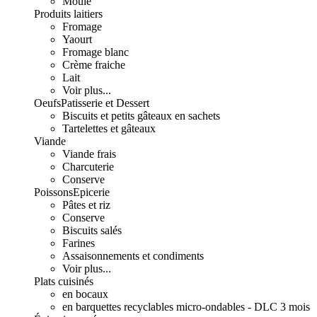
Moulé
Produits laitiers
Fromage
Yaourt
Fromage blanc
Crème fraiche
Lait
Voir plus...
Oeufs
Patisserie et Dessert
Biscuits et petits gâteaux en sachets
Tartelettes et gâteaux
Viande
Viande frais
Charcuterie
Conserve
Poissons
Epicerie
Pâtes et riz
Conserve
Biscuits salés
Farines
Assaisonnements et condiments
Voir plus...
Plats cuisinés
en bocaux
en barquettes recyclables micro-ondables - DLC 3 mois