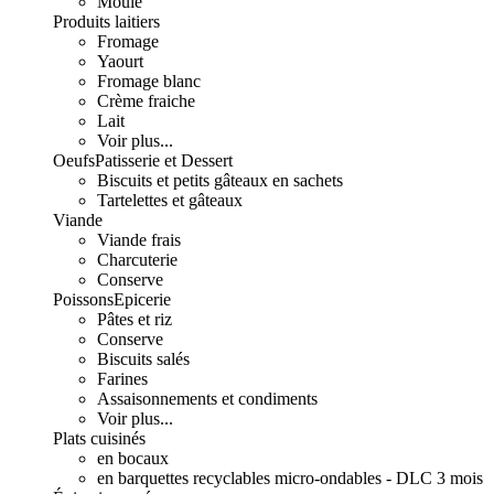
Moulé
Produits laitiers
Fromage
Yaourt
Fromage blanc
Crème fraiche
Lait
Voir plus...
Oeufs
Patisserie et Dessert
Biscuits et petits gâteaux en sachets
Tartelettes et gâteaux
Viande
Viande frais
Charcuterie
Conserve
Poissons
Epicerie
Pâtes et riz
Conserve
Biscuits salés
Farines
Assaisonnements et condiments
Voir plus...
Plats cuisinés
en bocaux
en barquettes recyclables micro-ondables - DLC 3 mois