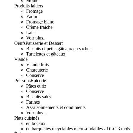
Moulé
Produits laitiers
Fromage
Yaourt
Fromage blanc
Crème fraiche
Lait
Voir plus...
Oeufs
Patisserie et Dessert
Biscuits et petits gâteaux en sachets
Tartelettes et gâteaux
Viande
Viande frais
Charcuterie
Conserve
Poissons
Epicerie
Pâtes et riz
Conserve
Biscuits salés
Farines
Assaisonnements et condiments
Voir plus...
Plats cuisinés
en bocaux
en barquettes recyclables micro-ondables - DLC 3 mois