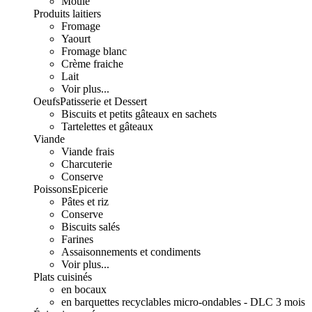
Moulé
Produits laitiers
Fromage
Yaourt
Fromage blanc
Crème fraiche
Lait
Voir plus...
Oeufs
Patisserie et Dessert
Biscuits et petits gâteaux en sachets
Tartelettes et gâteaux
Viande
Viande frais
Charcuterie
Conserve
Poissons
Epicerie
Pâtes et riz
Conserve
Biscuits salés
Farines
Assaisonnements et condiments
Voir plus...
Plats cuisinés
en bocaux
en barquettes recyclables micro-ondables - DLC 3 mois