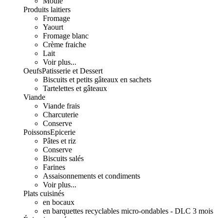
Moulé
Produits laitiers
Fromage
Yaourt
Fromage blanc
Crème fraiche
Lait
Voir plus...
Oeufs
Patisserie et Dessert
Biscuits et petits gâteaux en sachets
Tartelettes et gâteaux
Viande
Viande frais
Charcuterie
Conserve
Poissons
Epicerie
Pâtes et riz
Conserve
Biscuits salés
Farines
Assaisonnements et condiments
Voir plus...
Plats cuisinés
en bocaux
en barquettes recyclables micro-ondables - DLC 3 mois