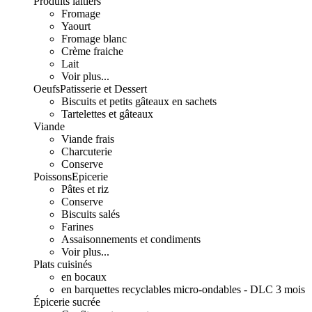
Produits laitiers
Fromage
Yaourt
Fromage blanc
Crème fraiche
Lait
Voir plus...
Oeufs
Patisserie et Dessert
Biscuits et petits gâteaux en sachets
Tartelettes et gâteaux
Viande
Viande frais
Charcuterie
Conserve
Poissons
Epicerie
Pâtes et riz
Conserve
Biscuits salés
Farines
Assaisonnements et condiments
Voir plus...
Plats cuisinés
en bocaux
en barquettes recyclables micro-ondables - DLC 3 mois
Épicerie sucrée