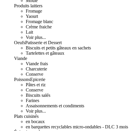
Moulé
Produits laitiers
Fromage
Yaourt
Fromage blanc
Crème fraiche
Lait
Voir plus...
Oeufs
Patisserie et Dessert
Biscuits et petits gâteaux en sachets
Tartelettes et gâteaux
Viande
Viande frais
Charcuterie
Conserve
Poissons
Epicerie
Pâtes et riz
Conserve
Biscuits salés
Farines
Assaisonnements et condiments
Voir plus...
Plats cuisinés
en bocaux
en barquettes recyclables micro-ondables - DLC 3 mois