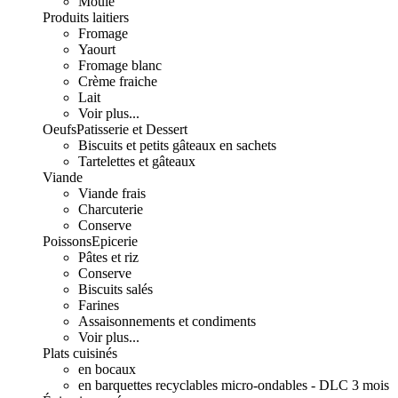
Moulé
Produits laitiers
Fromage
Yaourt
Fromage blanc
Crème fraiche
Lait
Voir plus...
Oeufs
Patisserie et Dessert
Biscuits et petits gâteaux en sachets
Tartelettes et gâteaux
Viande
Viande frais
Charcuterie
Conserve
Poissons
Epicerie
Pâtes et riz
Conserve
Biscuits salés
Farines
Assaisonnements et condiments
Voir plus...
Plats cuisinés
en bocaux
en barquettes recyclables micro-ondables - DLC 3 mois