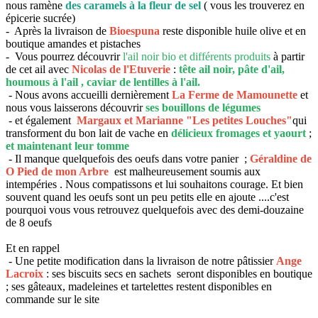
nous ramène
des caramels à la fleur de sel
( vous les trouverez en
épicerie sucrée)
- Après la livraison de
Bioespuna
reste disponible huile olive et en
boutique amandes et pistaches
- Vous pourrez découvrir
l'ail noir bio et différents produits
à partir
de cet ail avec
Nicolas de l'Etuverie
:
tête ail noir, pâte d'ail,
houmous à l'ail , caviar de lentilles à l'ail.
- Nous avons accueilli dernièrement
La Ferme de Mamounette
et
nous vous laisserons découvrir
ses bouillons de légumes
- et également
Margaux et Marianne "Les petites Louches"
qui
transforment du bon lait de vache en
délicieux fromages et yaourt
;
et maintenant leur tomme
- Il manque quelquefois des oeufs dans votre panier ;
Géraldine de
O Pied de mon Arbre
est malheureusement soumis aux
intempéries . Nous compatissons et lui souhaitons courage. Et bien
souvent quand les oeufs sont un peu petits elle en ajoute ....c'est
pourquoi vous vous retrouvez quelquefois avec des demi-douzaine
de 8 oeufs
Et en rappel
- Une petite modification dans la livraison de notre pâtissier
Ange
Lacroix
: ses biscuits secs en sachets seront disponibles en boutique
; ses gâteaux, madeleines et tartelettes restent disponibles en
commande sur le site