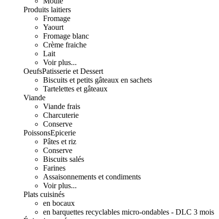
Moulé
Produits laitiers
Fromage
Yaourt
Fromage blanc
Crème fraiche
Lait
Voir plus...
Oeufs
Patisserie et Dessert
Biscuits et petits gâteaux en sachets
Tartelettes et gâteaux
Viande
Viande frais
Charcuterie
Conserve
Poissons
Epicerie
Pâtes et riz
Conserve
Biscuits salés
Farines
Assaisonnements et condiments
Voir plus...
Plats cuisinés
en bocaux
en barquettes recyclables micro-ondables - DLC 3 mois