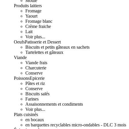
Moulé
Produits laitiers
Fromage
Yaourt
Fromage blanc
Crème fraiche
Lait
Voir plus...
Oeufs
Patisserie et Dessert
Biscuits et petits gâteaux en sachets
Tartelettes et gâteaux
Viande
Viande frais
Charcuterie
Conserve
Poissons
Epicerie
Pâtes et riz
Conserve
Biscuits salés
Farines
Assaisonnements et condiments
Voir plus...
Plats cuisinés
en bocaux
en barquettes recyclables micro-ondables - DLC 3 mois