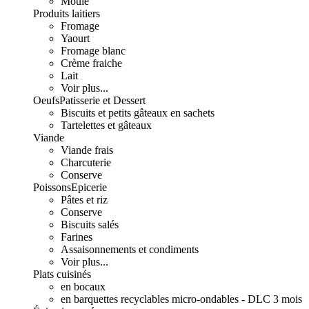
Moulé
Produits laitiers
Fromage
Yaourt
Fromage blanc
Crème fraiche
Lait
Voir plus...
Oeufs
Patisserie et Dessert
Biscuits et petits gâteaux en sachets
Tartelettes et gâteaux
Viande
Viande frais
Charcuterie
Conserve
Poissons
Epicerie
Pâtes et riz
Conserve
Biscuits salés
Farines
Assaisonnements et condiments
Voir plus...
Plats cuisinés
en bocaux
en barquettes recyclables micro-ondables - DLC 3 mois