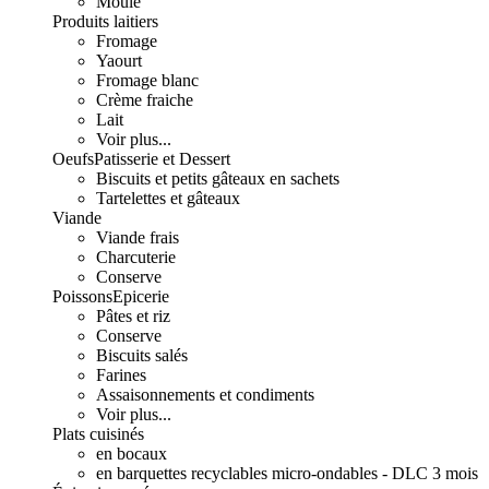
Moulé
Produits laitiers
Fromage
Yaourt
Fromage blanc
Crème fraiche
Lait
Voir plus...
Oeufs
Patisserie et Dessert
Biscuits et petits gâteaux en sachets
Tartelettes et gâteaux
Viande
Viande frais
Charcuterie
Conserve
Poissons
Epicerie
Pâtes et riz
Conserve
Biscuits salés
Farines
Assaisonnements et condiments
Voir plus...
Plats cuisinés
en bocaux
en barquettes recyclables micro-ondables - DLC 3 mois