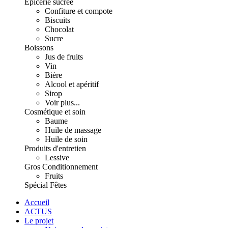
Épicerie sucrée
Confiture et compote
Biscuits
Chocolat
Sucre
Boissons
Jus de fruits
Vin
Bière
Alcool et apéritif
Sirop
Voir plus...
Cosmétique et soin
Baume
Huile de massage
Huile de soin
Produits d'entretien
Lessive
Gros Conditionnement
Fruits
Spécial Fêtes
Accueil
ACTUS
Le projet