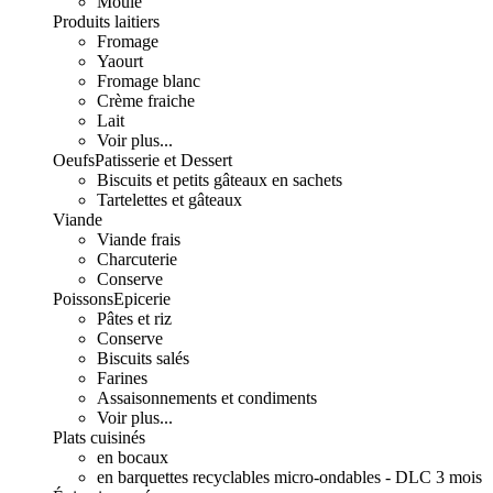
Moulé
Produits laitiers
Fromage
Yaourt
Fromage blanc
Crème fraiche
Lait
Voir plus...
Oeufs
Patisserie et Dessert
Biscuits et petits gâteaux en sachets
Tartelettes et gâteaux
Viande
Viande frais
Charcuterie
Conserve
Poissons
Epicerie
Pâtes et riz
Conserve
Biscuits salés
Farines
Assaisonnements et condiments
Voir plus...
Plats cuisinés
en bocaux
en barquettes recyclables micro-ondables - DLC 3 mois