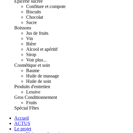
Épicerie sucrée
Confiture et compote
Biscuits
Chocolat
Sucre
Boissons
Jus de fruits
Vin
Bière
Alcool et apéritif
Sirop
Voir plus...
Cosmétique et soin
Baume
Huile de massage
Huile de soin
Produits d'entretien
Lessive
Gros Conditionnement
Fruits
Spécial Fêtes
Accueil
ACTUS
Le projet