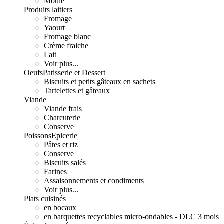
Moulé
Produits laitiers
Fromage
Yaourt
Fromage blanc
Crème fraiche
Lait
Voir plus...
Oeufs
Patisserie et Dessert
Biscuits et petits gâteaux en sachets
Tartelettes et gâteaux
Viande
Viande frais
Charcuterie
Conserve
Poissons
Epicerie
Pâtes et riz
Conserve
Biscuits salés
Farines
Assaisonnements et condiments
Voir plus...
Plats cuisinés
en bocaux
en barquettes recyclables micro-ondables - DLC 3 mois