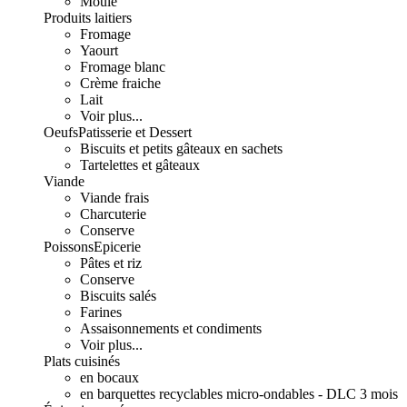
Moulé
Produits laitiers
Fromage
Yaourt
Fromage blanc
Crème fraiche
Lait
Voir plus...
Oeufs
Patisserie et Dessert
Biscuits et petits gâteaux en sachets
Tartelettes et gâteaux
Viande
Viande frais
Charcuterie
Conserve
Poissons
Epicerie
Pâtes et riz
Conserve
Biscuits salés
Farines
Assaisonnements et condiments
Voir plus...
Plats cuisinés
en bocaux
en barquettes recyclables micro-ondables - DLC 3 mois