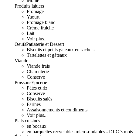
Moulé
Produits laitiers
Fromage
Yaourt
Fromage blanc
Crème fraiche
Lait
Voir plus...
Oeufs
Patisserie et Dessert
Biscuits et petits gâteaux en sachets
Tartelettes et gâteaux
Viande
Viande frais
Charcuterie
Conserve
Poissons
Epicerie
Pâtes et riz
Conserve
Biscuits salés
Farines
Assaisonnements et condiments
Voir plus...
Plats cuisinés
en bocaux
en barquettes recyclables micro-ondables - DLC 3 mois