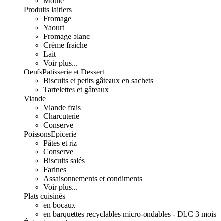
Moulé
Produits laitiers
Fromage
Yaourt
Fromage blanc
Crème fraiche
Lait
Voir plus...
Oeufs
Patisserie et Dessert
Biscuits et petits gâteaux en sachets
Tartelettes et gâteaux
Viande
Viande frais
Charcuterie
Conserve
Poissons
Epicerie
Pâtes et riz
Conserve
Biscuits salés
Farines
Assaisonnements et condiments
Voir plus...
Plats cuisinés
en bocaux
en barquettes recyclables micro-ondables - DLC 3 mois