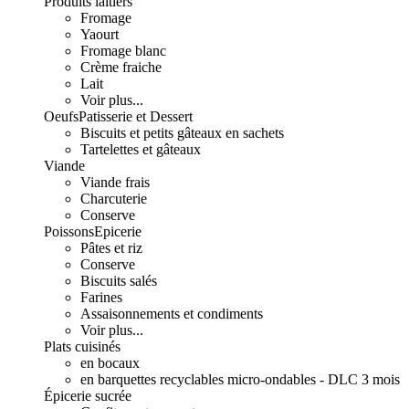
Produits laitiers
Fromage
Yaourt
Fromage blanc
Crème fraiche
Lait
Voir plus...
Oeufs
Patisserie et Dessert
Biscuits et petits gâteaux en sachets
Tartelettes et gâteaux
Viande
Viande frais
Charcuterie
Conserve
Poissons
Epicerie
Pâtes et riz
Conserve
Biscuits salés
Farines
Assaisonnements et condiments
Voir plus...
Plats cuisinés
en bocaux
en barquettes recyclables micro-ondables - DLC 3 mois
Épicerie sucrée