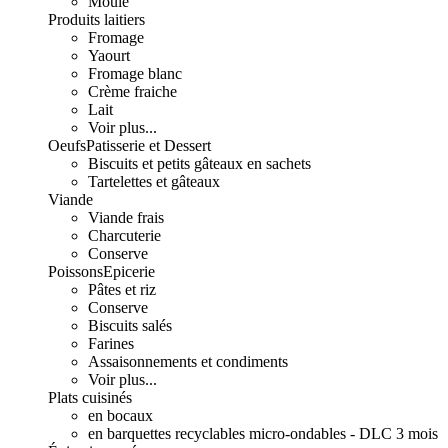
Moulé
Produits laitiers
Fromage
Yaourt
Fromage blanc
Crème fraiche
Lait
Voir plus...
Oeufs
Patisserie et Dessert
Biscuits et petits gâteaux en sachets
Tartelettes et gâteaux
Viande
Viande frais
Charcuterie
Conserve
Poissons
Epicerie
Pâtes et riz
Conserve
Biscuits salés
Farines
Assaisonnements et condiments
Voir plus...
Plats cuisinés
en bocaux
en barquettes recyclables micro-ondables - DLC 3 mois