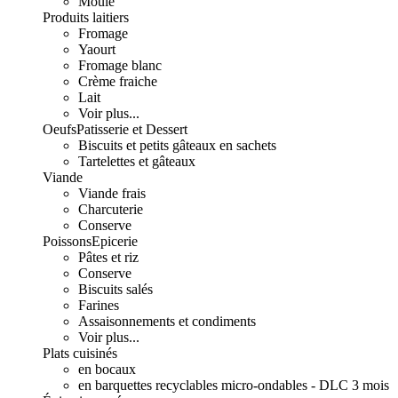
Moulé
Produits laitiers
Fromage
Yaourt
Fromage blanc
Crème fraiche
Lait
Voir plus...
Oeufs
Patisserie et Dessert
Biscuits et petits gâteaux en sachets
Tartelettes et gâteaux
Viande
Viande frais
Charcuterie
Conserve
Poissons
Epicerie
Pâtes et riz
Conserve
Biscuits salés
Farines
Assaisonnements et condiments
Voir plus...
Plats cuisinés
en bocaux
en barquettes recyclables micro-ondables - DLC 3 mois