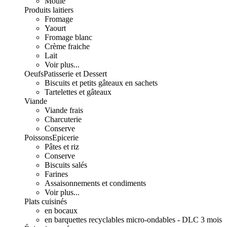
Moulé
Produits laitiers
Fromage
Yaourt
Fromage blanc
Crème fraiche
Lait
Voir plus...
Oeufs
Patisserie et Dessert
Biscuits et petits gâteaux en sachets
Tartelettes et gâteaux
Viande
Viande frais
Charcuterie
Conserve
Poissons
Epicerie
Pâtes et riz
Conserve
Biscuits salés
Farines
Assaisonnements et condiments
Voir plus...
Plats cuisinés
en bocaux
en barquettes recyclables micro-ondables - DLC 3 mois