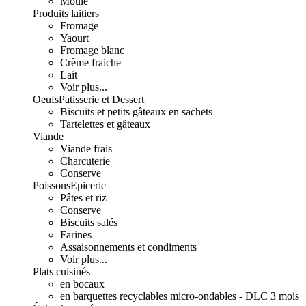
Moulé
Produits laitiers
Fromage
Yaourt
Fromage blanc
Crème fraiche
Lait
Voir plus...
Oeufs
Patisserie et Dessert
Biscuits et petits gâteaux en sachets
Tartelettes et gâteaux
Viande
Viande frais
Charcuterie
Conserve
Poissons
Epicerie
Pâtes et riz
Conserve
Biscuits salés
Farines
Assaisonnements et condiments
Voir plus...
Plats cuisinés
en bocaux
en barquettes recyclables micro-ondables - DLC 3 mois