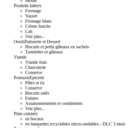
Moulé
Produits laitiers
Fromage
Yaourt
Fromage blanc
Crème fraiche
Lait
Voir plus...
Oeufs
Patisserie et Dessert
Biscuits et petits gâteaux en sachets
Tartelettes et gâteaux
Viande
Viande frais
Charcuterie
Conserve
Poissons
Epicerie
Pâtes et riz
Conserve
Biscuits salés
Farines
Assaisonnements et condiments
Voir plus...
Plats cuisinés
en bocaux
en barquettes recyclables micro-ondables - DLC 3 mois