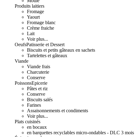
Moulé
Produits laitiers
Fromage
Yaourt
Fromage blanc
Crème fraiche
Lait
Voir plus...
Oeufs
Patisserie et Dessert
Biscuits et petits gâteaux en sachets
Tartelettes et gâteaux
Viande
Viande frais
Charcuterie
Conserve
Poissons
Epicerie
Pâtes et riz
Conserve
Biscuits salés
Farines
Assaisonnements et condiments
Voir plus...
Plats cuisinés
en bocaux
en barquettes recyclables micro-ondables - DLC 3 mois