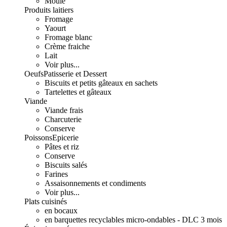
Moulé
Produits laitiers
Fromage
Yaourt
Fromage blanc
Crème fraiche
Lait
Voir plus...
Oeufs
Patisserie et Dessert
Biscuits et petits gâteaux en sachets
Tartelettes et gâteaux
Viande
Viande frais
Charcuterie
Conserve
Poissons
Epicerie
Pâtes et riz
Conserve
Biscuits salés
Farines
Assaisonnements et condiments
Voir plus...
Plats cuisinés
en bocaux
en barquettes recyclables micro-ondables - DLC 3 mois