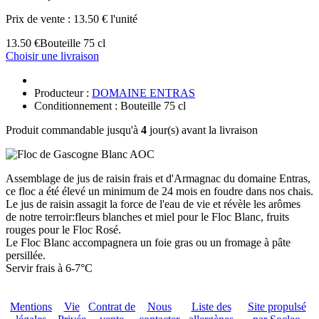
Prix de vente :
13.50 € l'unité
13.50 €
Bouteille 75 cl
Choisir une livraison
Producteur :
DOMAINE ENTRAS
Conditionnement : Bouteille 75 cl
Produit commandable jusqu'à
4
jour(s) avant la livraison
Assemblage de jus de raisin frais et d'Armagnac du domaine Entras,
ce floc a été élevé un minimum de 24 mois en foudre dans nos chais.
Le jus de raisin assagit la force de l'eau de vie et révèle les arômes
de notre terroir:fleurs blanches et miel pour le Floc Blanc, fruits
rouges pour le Floc Rosé.
Le Floc Blanc accompagnera un foie gras ou un fromage à pâte
persillée.
Servir frais à 6-7°C
Mentions
Vie
Contrat de
Nous
Liste des
Site propulsé