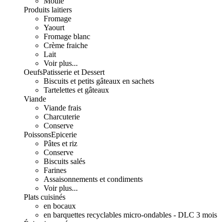
Moulé
Produits laitiers
Fromage
Yaourt
Fromage blanc
Crème fraiche
Lait
Voir plus...
Oeufs
Patisserie et Dessert
Biscuits et petits gâteaux en sachets
Tartelettes et gâteaux
Viande
Viande frais
Charcuterie
Conserve
Poissons
Epicerie
Pâtes et riz
Conserve
Biscuits salés
Farines
Assaisonnements et condiments
Voir plus...
Plats cuisinés
en bocaux
en barquettes recyclables micro-ondables - DLC 3 mois