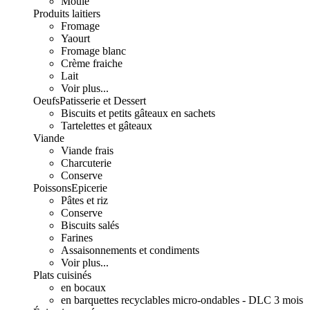
Moulé
Produits laitiers
Fromage
Yaourt
Fromage blanc
Crème fraiche
Lait
Voir plus...
Oeufs
Patisserie et Dessert
Biscuits et petits gâteaux en sachets
Tartelettes et gâteaux
Viande
Viande frais
Charcuterie
Conserve
Poissons
Epicerie
Pâtes et riz
Conserve
Biscuits salés
Farines
Assaisonnements et condiments
Voir plus...
Plats cuisinés
en bocaux
en barquettes recyclables micro-ondables - DLC 3 mois