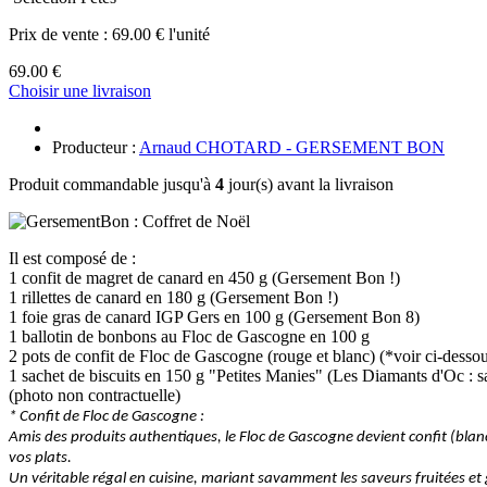
Prix de vente :
69.00 € l'unité
69.00 €
Choisir une livraison
Producteur :
Arnaud CHOTARD - GERSEMENT BON
Produit commandable jusqu'à
4
jour(s) avant la livraison
Il est composé de :
1 confit de magret de canard en 450 g (Gersement Bon !)
1 rillettes de canard en 180 g (Gersement Bon !)
1 foie gras de canard IGP Gers en 100 g (Gersement Bon 8)
1 ballotin de bonbons au Floc de Gascogne en 100 g
2 pots de confit de Floc de Gascogne (rouge et blanc) (*voir ci-desso
1 sachet de biscuits en 150 g "Petites Manies" (Les Diamants d'Oc : 
(photo non contractuelle)
* Confit de Floc de Gascogne :
Amis des produits authentiques, le Floc de Gascogne devient confit (blanc 
vos plats.
Un véritable régal en cuisine, mariant savamment les saveurs fruitées e