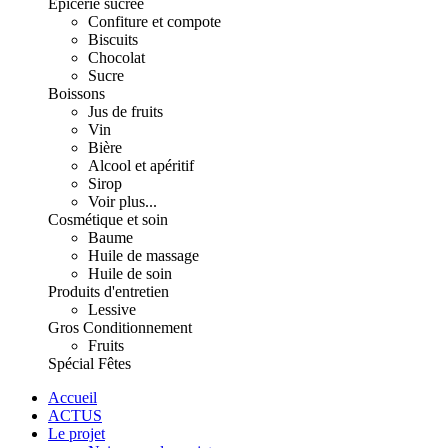
Épicerie sucrée
Confiture et compote
Biscuits
Chocolat
Sucre
Boissons
Jus de fruits
Vin
Bière
Alcool et apéritif
Sirop
Voir plus...
Cosmétique et soin
Baume
Huile de massage
Huile de soin
Produits d'entretien
Lessive
Gros Conditionnement
Fruits
Spécial Fêtes
Accueil
ACTUS
Le projet