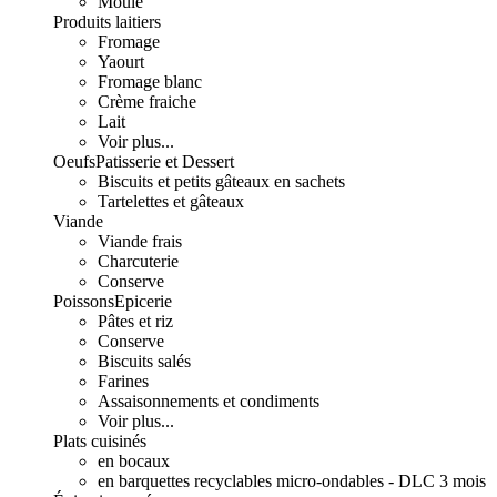
Moulé
Produits laitiers
Fromage
Yaourt
Fromage blanc
Crème fraiche
Lait
Voir plus...
Oeufs
Patisserie et Dessert
Biscuits et petits gâteaux en sachets
Tartelettes et gâteaux
Viande
Viande frais
Charcuterie
Conserve
Poissons
Epicerie
Pâtes et riz
Conserve
Biscuits salés
Farines
Assaisonnements et condiments
Voir plus...
Plats cuisinés
en bocaux
en barquettes recyclables micro-ondables - DLC 3 mois