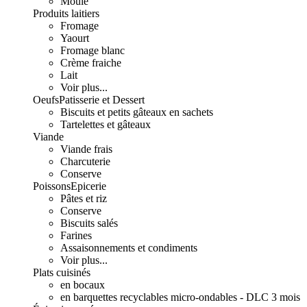
Moulé
Produits laitiers
Fromage
Yaourt
Fromage blanc
Crème fraiche
Lait
Voir plus...
Oeufs
Patisserie et Dessert
Biscuits et petits gâteaux en sachets
Tartelettes et gâteaux
Viande
Viande frais
Charcuterie
Conserve
Poissons
Epicerie
Pâtes et riz
Conserve
Biscuits salés
Farines
Assaisonnements et condiments
Voir plus...
Plats cuisinés
en bocaux
en barquettes recyclables micro-ondables - DLC 3 mois