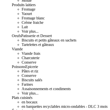
Moulé
Produits laitiers
Fromage
Yaourt
Fromage blanc
Crème fraiche
Lait
Voir plus...
Oeufs
Patisserie et Dessert
Biscuits et petits gâteaux en sachets
Tartelettes et gâteaux
Viande
Viande frais
Charcuterie
Conserve
Poissons
Epicerie
Pâtes et riz
Conserve
Biscuits salés
Farines
Assaisonnements et condiments
Voir plus...
Plats cuisinés
en bocaux
en barquettes recyclables micro-ondables - DLC 3 mois