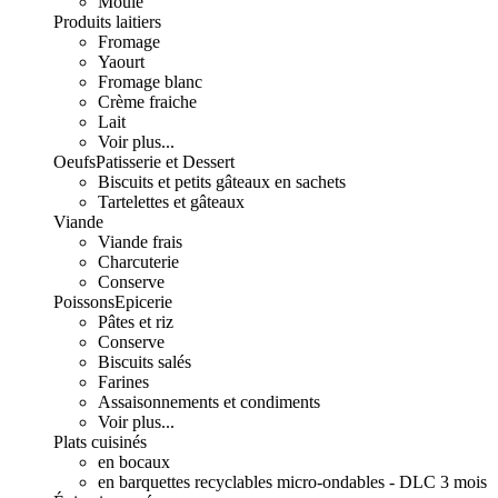
Moulé
Produits laitiers
Fromage
Yaourt
Fromage blanc
Crème fraiche
Lait
Voir plus...
Oeufs
Patisserie et Dessert
Biscuits et petits gâteaux en sachets
Tartelettes et gâteaux
Viande
Viande frais
Charcuterie
Conserve
Poissons
Epicerie
Pâtes et riz
Conserve
Biscuits salés
Farines
Assaisonnements et condiments
Voir plus...
Plats cuisinés
en bocaux
en barquettes recyclables micro-ondables - DLC 3 mois