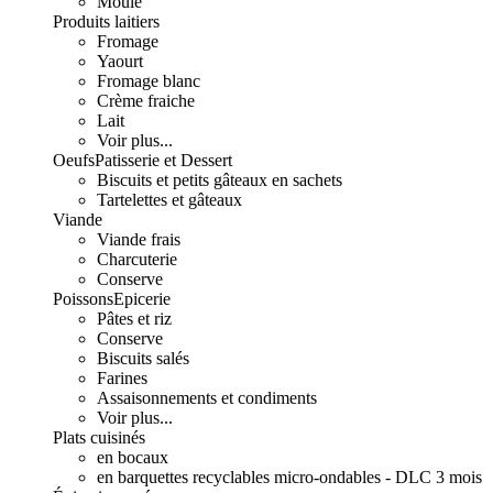
Moulé
Produits laitiers
Fromage
Yaourt
Fromage blanc
Crème fraiche
Lait
Voir plus...
Oeufs
Patisserie et Dessert
Biscuits et petits gâteaux en sachets
Tartelettes et gâteaux
Viande
Viande frais
Charcuterie
Conserve
Poissons
Epicerie
Pâtes et riz
Conserve
Biscuits salés
Farines
Assaisonnements et condiments
Voir plus...
Plats cuisinés
en bocaux
en barquettes recyclables micro-ondables - DLC 3 mois