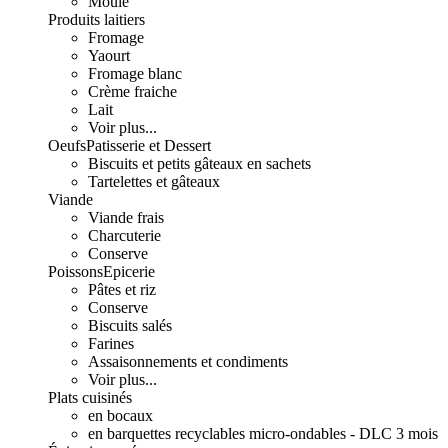
Moulé
Produits laitiers
Fromage
Yaourt
Fromage blanc
Crème fraiche
Lait
Voir plus...
Oeufs
Patisserie et Dessert
Biscuits et petits gâteaux en sachets
Tartelettes et gâteaux
Viande
Viande frais
Charcuterie
Conserve
Poissons
Epicerie
Pâtes et riz
Conserve
Biscuits salés
Farines
Assaisonnements et condiments
Voir plus...
Plats cuisinés
en bocaux
en barquettes recyclables micro-ondables - DLC 3 mois