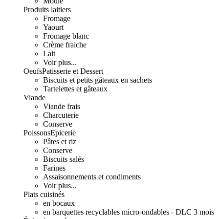
Moulé
Produits laitiers
Fromage
Yaourt
Fromage blanc
Crème fraiche
Lait
Voir plus...
Oeufs
Patisserie et Dessert
Biscuits et petits gâteaux en sachets
Tartelettes et gâteaux
Viande
Viande frais
Charcuterie
Conserve
Poissons
Epicerie
Pâtes et riz
Conserve
Biscuits salés
Farines
Assaisonnements et condiments
Voir plus...
Plats cuisinés
en bocaux
en barquettes recyclables micro-ondables - DLC 3 mois