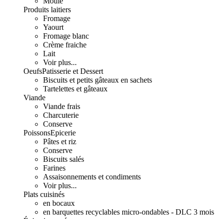
Moulé
Produits laitiers
Fromage
Yaourt
Fromage blanc
Crème fraiche
Lait
Voir plus...
Oeufs
Patisserie et Dessert
Biscuits et petits gâteaux en sachets
Tartelettes et gâteaux
Viande
Viande frais
Charcuterie
Conserve
Poissons
Epicerie
Pâtes et riz
Conserve
Biscuits salés
Farines
Assaisonnements et condiments
Voir plus...
Plats cuisinés
en bocaux
en barquettes recyclables micro-ondables - DLC 3 mois